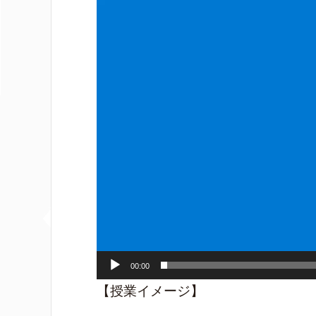
動
画
プ
レ
ー
ヤ
ー
00:00
【授業イメージ】