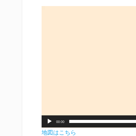
動
画
プ
レ
ー
ヤ
ー
00:00
地図はこちら